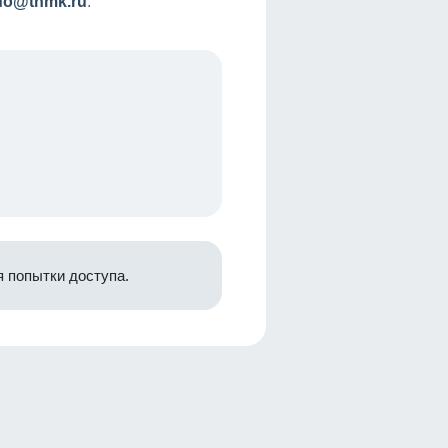
nfo@tnmk.ru
.
 попытки доступа.