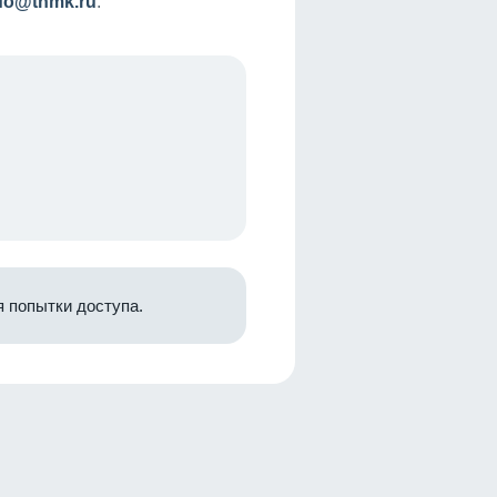
nfo@tnmk.ru
.
 попытки доступа.