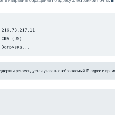
ете направить обращение по адресу электронной почты:
i
216.73.217.11
США (US)
Загрузка...
ддержки рекомендуется указать отображаемый IP-адрес и время